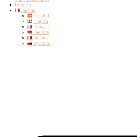
Blog En
Italiano
Español
English
Français
Deutsch
Italiano
Русский