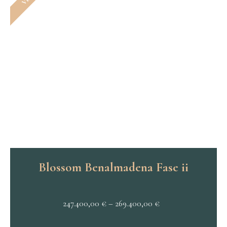
Blossom Benalmadena Fase ii
247.400,00
€
–
269.400,00
€