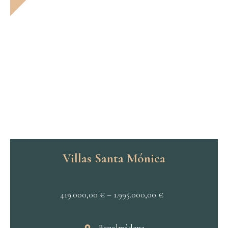
Villas Santa Mónica
419.000,00
€
–
1.995.000,00
€
Benalmádena