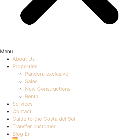
Menu
About Us
Properties
Pandora exclusive
Sales
New Constructions
Rental
Services
Contact
Guide to the Costa del Sol
Transfer customer
Blog En