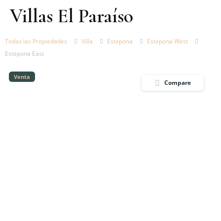
Villas El Paraíso
Todas las Propiedades
Villa
Estepona
Estepona West
Estepona East
Venta
Compare