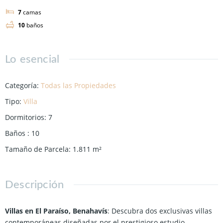
7
camas
10
baños
Lo esencial
Categoría
:
Todas las Propiedades
Tipo
:
Villa
Dormitorios
:
7
Baños
:
10
Tamaño de Parcela
:
1.811
m²
Descripción
Villas en El Paraíso, Benahavís
: Descubra dos exclusivas villas
contemporáneas diseñadas por el prestigioso estudio