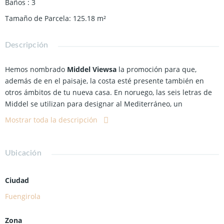
Baños
:
3
Tamaño de Parcela
:
125.18
m²
Descripción
Hemos nombrado
Middel Viewsa
la promoción para que,
además de en el paisaje, la costa esté presente también en
otros ámbitos de tu nueva casa. En noruego, las seis letras de
Middel se utilizan para designar al Mediterráneo, un
compañero de vida que dentro de muy poco formará parte de
Mostrar toda la descripción
tu día a día. ¿Qué mejor que Middel Views para designar al
lugar donde vas a comenzar una nueva etapa rodeado de
comodidades?
Ubicación
Tu nueva casa se encuentra en el municipio de
Fuengirola
,
Ciudad
localidad considerada como un enclave privilegiado dentro de
la
Costa del Sol
. Middel Views IIIes el proyecto ideal para los
Fuengirola
que buscan residir asolo 15 minutos del centro de
Málaga
sin
renunciar a las comodidades y la tranquilidad de un entorno
Zona