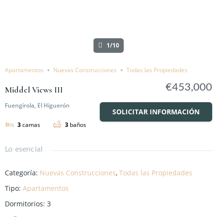
1/10
Apartamentos
Nuevas Construcciones
Todas las Propiedades
€453,000
Middel Views III
Fuengirola, El Higuerón
SOLICITAR INFORMACIÓN
3
camas
3
baños
Lo esencial
Categoría
:
Nuevas Construcciones
,
Todas las Propiedades
Tipo
:
Apartamentos
Dormitorios
:
3