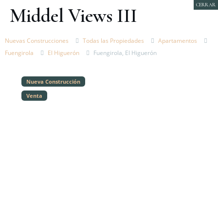
CERRAR
Middel Views III
Nuevas Construcciones
Todas las Propiedades
Apartamentos
Fuengirola
El Higuerón
Fuengirola, El Higuerón
Nueva Construcción
Venta