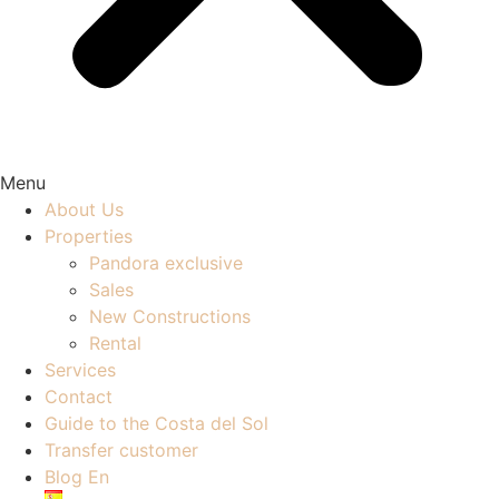
Menu
About Us
Properties
Pandora exclusive
Sales
New Constructions
Rental
Services
Contact
Guide to the Costa del Sol
Transfer customer
Blog En