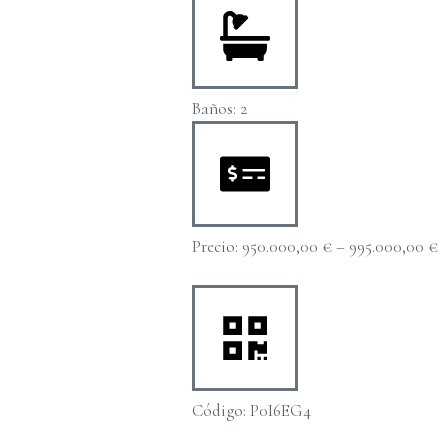
Baños: 2
Precio:
950.000,00
€
–
995.000,00
€
Código: P0I6EG4