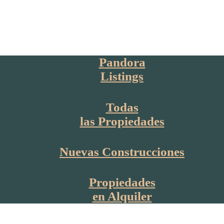
Pandora
Listings
Todas
las Propiedades
Nuevas Construcciones
Propiedades
en Alquiler