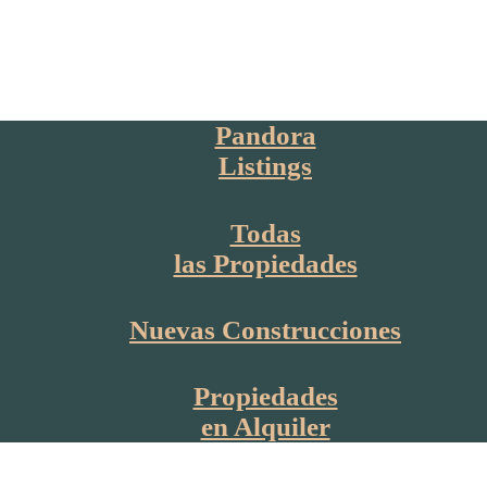
Pandora
Listings
Todas
las Propiedades
Nuevas Construcciones
Propiedades
en Alquiler