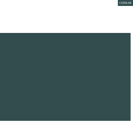
CERRAR