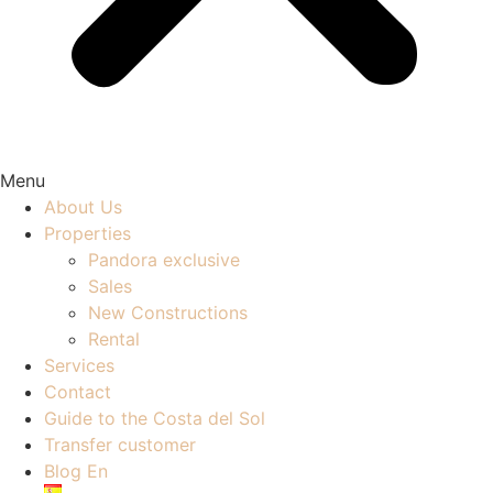
Menu
About Us
Properties
Pandora exclusive
Sales
New Constructions
Rental
Services
Contact
Guide to the Costa del Sol
Transfer customer
Blog En