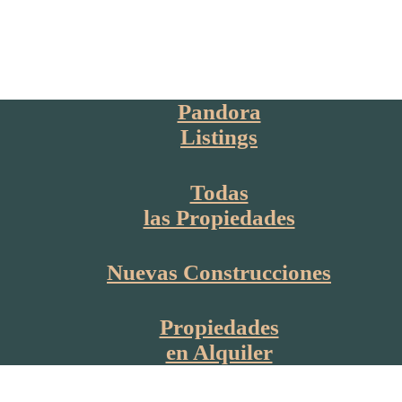
Pandora
Listings
Todas
las Propiedades
Nuevas Construcciones
Propiedades
en Alquiler