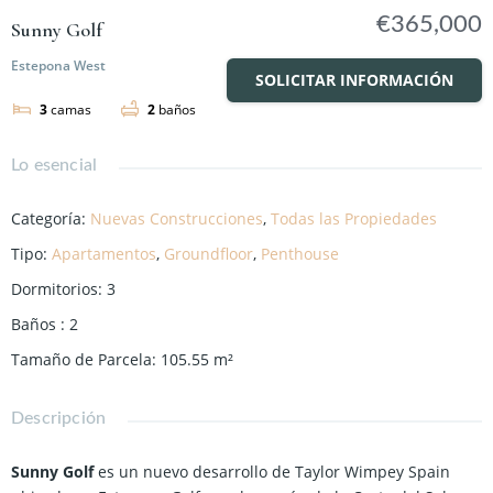
€365,000
Sunny Golf
Estepona West
SOLICITAR INFORMACIÓN
3
camas
2
baños
Lo esencial
Categoría
:
Nuevas Construcciones
,
Todas las Propiedades
Tipo
:
Apartamentos
,
Groundfloor
,
Penthouse
Dormitorios
:
3
Baños
:
2
Tamaño de Parcela
:
105.55
m²
Descripción
Sunny Golf
es un nuevo desarrollo de Taylor Wimpey Spain