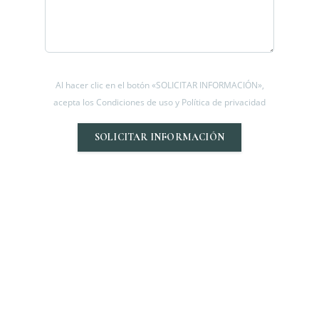
Al hacer clic en el botón «SOLICITAR INFORMACIÓN»,
acepta los Condiciones de uso y Política de privacidad
SOLICITAR INFORMACIÓN
[gtranslate]
Euro (€) - EUR