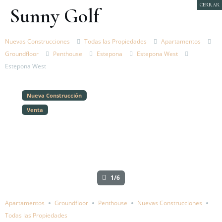
CERRAR
Sunny Golf
Nuevas Construcciones
Todas las Propiedades
Apartamentos
Groundfloor
Penthouse
Estepona
Estepona West
Estepona West
Nueva Construcción
Venta
1/6
Apartamentos
Groundfloor
Penthouse
Nuevas Construcciones
Todas las Propiedades