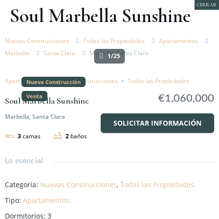
CERRAR
Soul Marbella Sunshine
Nuevas Construcciones
Todas las Propiedades
Apartamentos
Marbella
Santa Clara
Marbella, Santa Clara
1/25
Apartamentos
Nuevas Construcciones
Todas las Propiedades
Nueva Construcción
Venta
€1,060,000
Soul Marbella Sunshine
Marbella, Santa Clara
SOLICITAR INFORMACIÓN
3
camas
2
baños
Lo esencial
Categoría
:
Nuevas Construcciones
,
Todas las Propiedades
Tipo
:
Apartamentos
Dormitorios
:
3