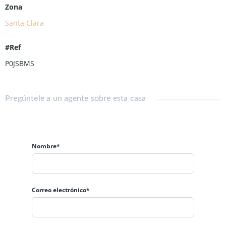
Zona
Santa Clara
#Ref
P0JSBMS
Pregúntele a un agente sobre esta casa
Nombre*
Correo electrónico*