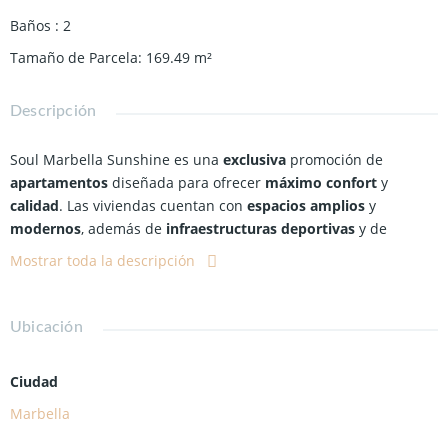
Baños
:
2
Tamaño de Parcela
:
169.49
m²
Descripción
Soul Marbella Sunshine es una
exclusiva
promoción de
apartamentos
diseñada para ofrecer
máximo confort
y
calidad
. Las viviendas cuentan con
espacios amplios
y
modernos
, además de
infraestructuras deportivas
y de
bienestar
como
piscina
,
spa
,
coworking
,
gimnasio
y
cafetería
.
Mostrar toda la descripción
Cada apartamento dispone de
acabados
de alta gama,
tecnología eficiente
y
espacios
exteriores con
terrazas
o
jardines
privados, ideales para disfrutar del clima y las vistas.
Ubicación
La seguridad y la comodidad son prioritarias, garantizadas con
sistemas avanzados de
domótica
y
climatización
.
Ciudad
Marbella