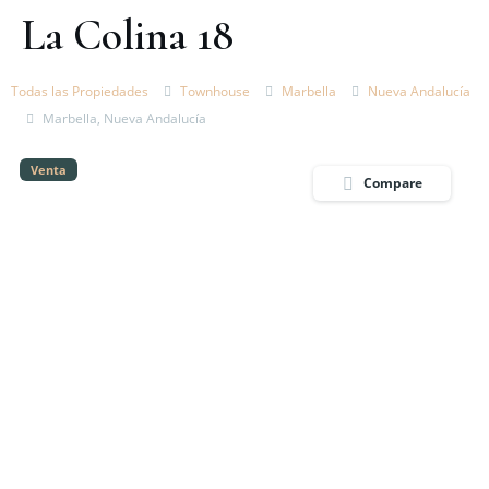
La Colina 18
Todas las Propiedades
Townhouse
Marbella
Nueva Andalucía
Marbella, Nueva Andalucía
Venta
Compare