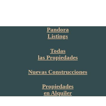
Pandora
Listings
Todas
las Propiedades
Nuevas Construcciones
Propiedades
en Alquiler