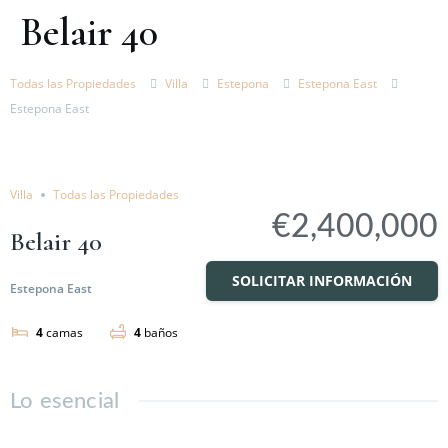
Belair 40
Todas las Propiedades
Villa
Estepona
Estepona East
Estepona East
Venta
Compare
Villa
Todas las Propiedades
€2,400,000
Belair 40
SOLICITAR INFORMACIÓN
Estepona East
4
camas
4
baños
Lo esencial