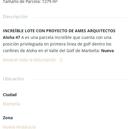
Tamaño de Parcela
:
1279
m²
Descripción
INCREÍBLE LOTE CON PROYECTO DE AMES ARQUITECTOS
Aloha 47
A es una parcela increíble que cuenta con una
posición privilegiada en primera línea de golf dentro los
confines de Aloha en el Valle del Golf de Marbella:
Nueva
Andalucía.
Mostrar toda la descripción
Esta parcela se encuentra en primera línea de golf, lo que
permite vistas panorámicas del famoso campo de golf Aloha,
Ubicación
así como un cómodo acceso a una gran cantidad de servicios.
Esta increíble parcela viene con un proyecto personalizado del
Ciudad
renombrado estudio de arquitectura Ames Arquitectos.
Completa con una piscina infinita y un área de descanso
Marbella
hundida, esta propiedad será perfecta para entretener a los
invitados o relajarse con estilo. Las generosas terrazas
Zona
permiten cenar y descansar al aire libre, ofreciendo Vistas
Nueva Andalucía