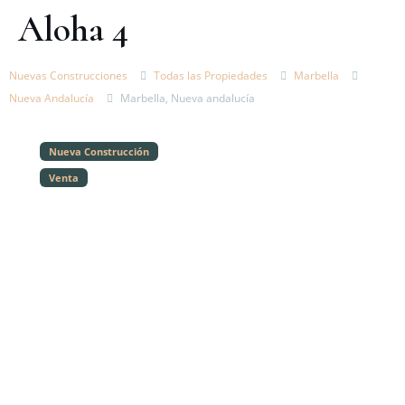
Aloha 4
Nuevas Construcciones
Todas las Propiedades
Marbella
Nueva Andalucía
Marbella, Nueva andalucía
Nueva Construcción
Venta