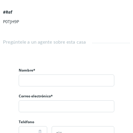
panorámicas de los alrededores y del campo de golf desde
todos los niveles.
#Ref
P0TJH9P
Pregúntele a un agente sobre esta casa
Nombre*
Correo electrónico*
Teléfono