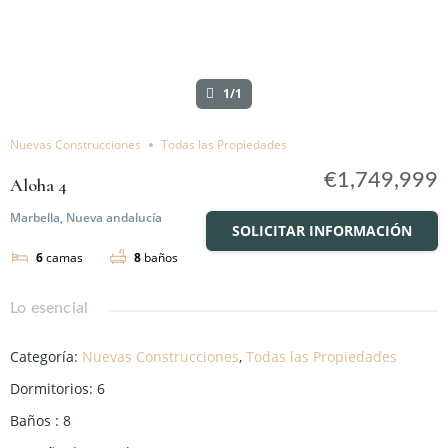
1/1
Nuevas Construcciones
Todas las Propiedades
€1,749,999
Aloha 4
Marbella, Nueva andalucía
SOLICITAR INFORMACIÓN
6
camas
8
baños
Lo esencial
Categoría
:
Nuevas Construcciones
,
Todas las Propiedades
Dormitorios
:
6
Baños
:
8