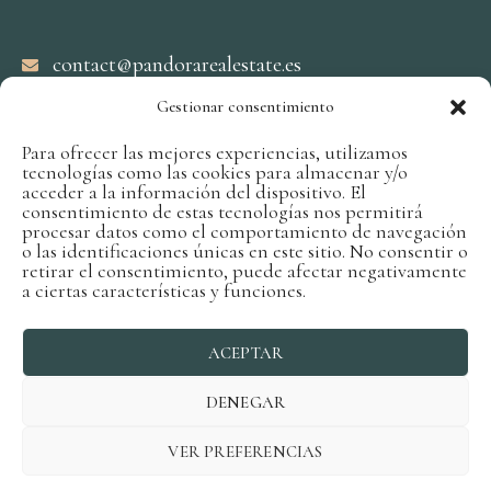
contact@pandorarealestate.es
Gestionar consentimiento
Suivez-nous sur nos réseaux
Para ofrecer las mejores experiencias, utilizamos
tecnologías como las cookies para almacenar y/o
acceder a la información del dispositivo. El
consentimiento de estas tecnologías nos permitirá
procesar datos como el comportamiento de navegación
o las identificaciones únicas en este sitio. No consentir o
retirar el consentimiento, puede afectar negativamente
a ciertas características y funciones.
Conditions générales d'utilisation
ACEPTAR
Politique de confidentialité
politique en matière de cookies
DENEGAR
VER PREFERENCIAS