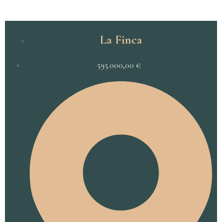
La Finca
595.000,00
€