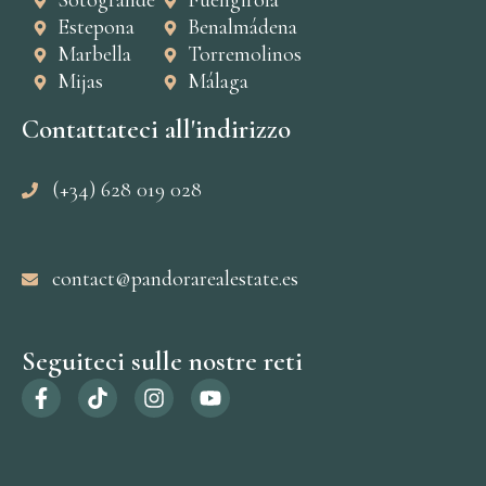
Sotogrande
Fuengirola
Estepona
Benalmádena
Marbella
Torremolinos
Mijas
Málaga
Contattateci all'indirizzo
(+34) 628 019 028
contact@pandorarealestate.es
Seguiteci sulle nostre reti