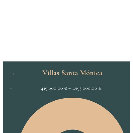
Villas Santa Mónica
419.000,00
€
–
1.995.000,00
€