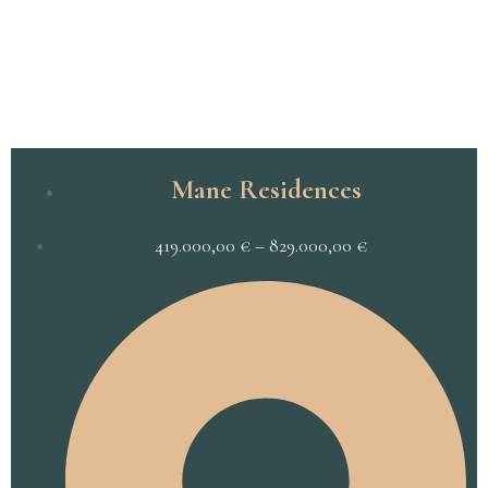
Mane Residences
419.000,00
€
–
829.000,00
€