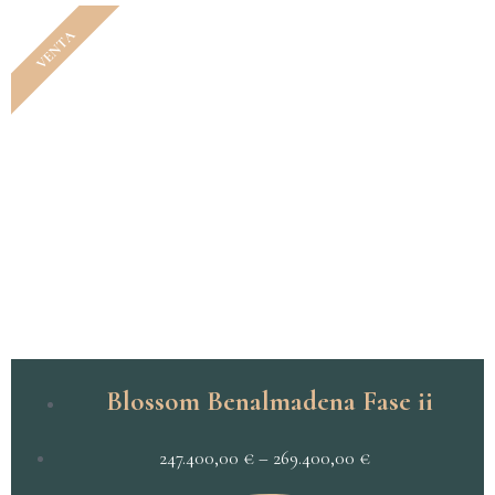
VENTA
Blossom Benalmadena Fase ii
247.400,00
€
–
269.400,00
€