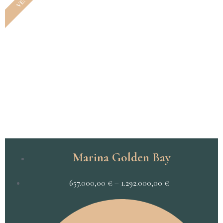
Marina Golden Bay
657.000,00
€
–
1.292.000,00
€