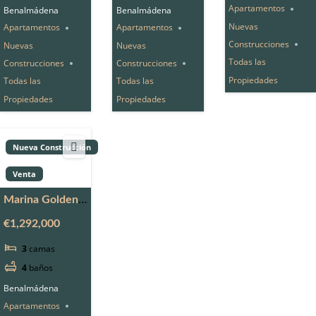
Apartamentos
Benalmádena
Benalmádena
Nuevas
Apartamentos
Apartamentos
Construcciones
Nuevas
Nuevas
Todas las
Construcciones
Construcciones
Propiedades
Todas las
Todas las
Propiedades
Propiedades
Nueva Construcción
Venta
Marina Golden
Bay
€1,292,000
3
camas
4
baños
Benalmádena
Apartamentos