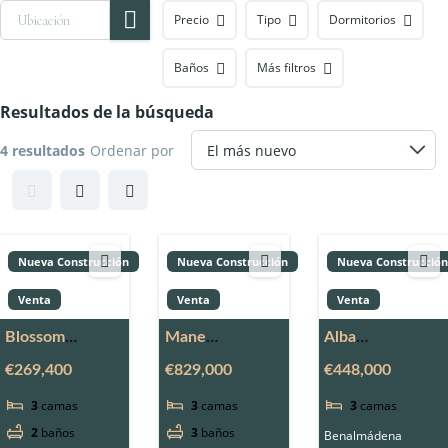
Precio
Tipo
Dormitorios
Baños
Más filtros
Resultados de la búsqueda
4 resultados
Ordenar por
Nueva Construcción
Nueva Construcción
Nueva Construcción
Venta
Venta
Venta
Blossom
Mane
Alba
Benalmadena
Residences
Benalmádena
€269,400
€829,000
€448,000
Fase ii
3
camas
3
camas
3
camas
2
baños
3
baños
Benalmádena